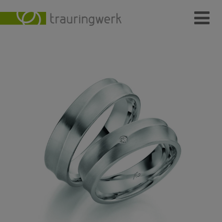
Ringe
Wer
Wo
Wie
Individuelle Schmuckstücke
Kundenmeinungen
Kontakt