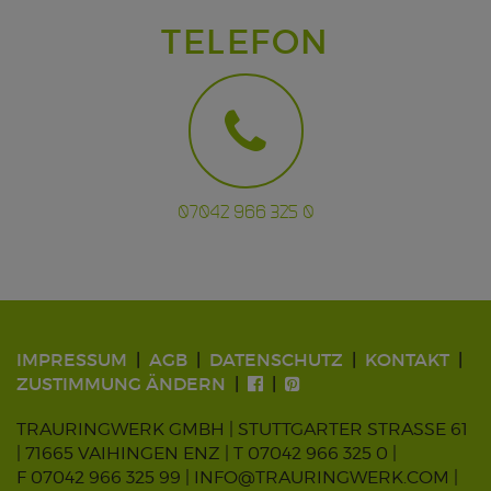
TELEFON
07042 966 325 0
IMPRESSUM
AGB
DATENSCHUTZ
KONTAKT
ZUSTIMMUNG ÄNDERN
TRAURINGWERK GMBH | STUTTGARTER STRASSE 61
| 71665 VAIHINGEN ENZ |
T 07042 966 325 0
|
F 07042 966 325 99 |
INFO@TRAURINGWERK.COM
|