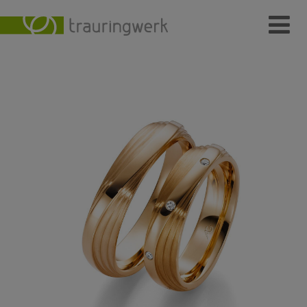
Ringe
Wer
Wo
Wie
Individuelle Schmuckstücke
Kundenmeinungen
Kontakt