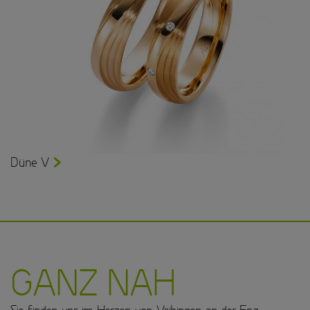
Düne V
GANZ NAH