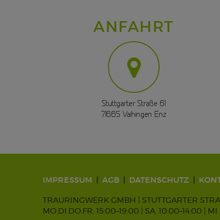
ANFAHRT
Stuttgarter Straße 61
71665 Vaihingen Enz
IMPRESSUM
AGB
DATENSCHUTZ
KON
TRAURINGWERK GMBH | STUTTGARTER STRASSE
MO.DI.DO.FR. 15:00–19:00 | SA. 10:00–14:0