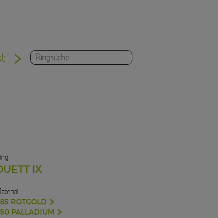
kt
ing
DUETT IX
aterial
585 ROTGOLD
950 PALLADIUM