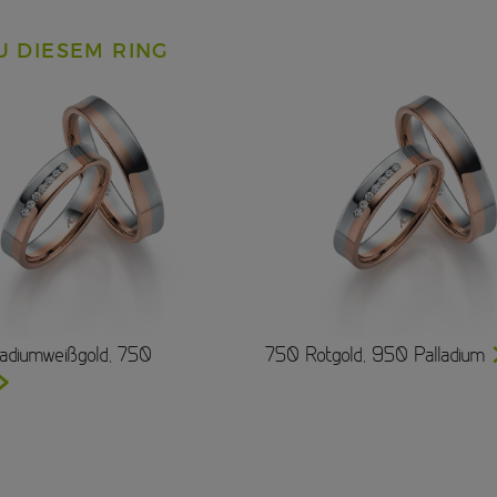
U DIESEM RING
adiumweißgold, 750
750 Rotgold, 950 Palladium