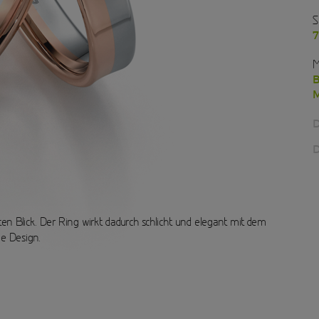
S
7
M
B
M
D
D
en Blick. Der Ring wirkt dadurch schlicht und elegant mit dem
ge Design.