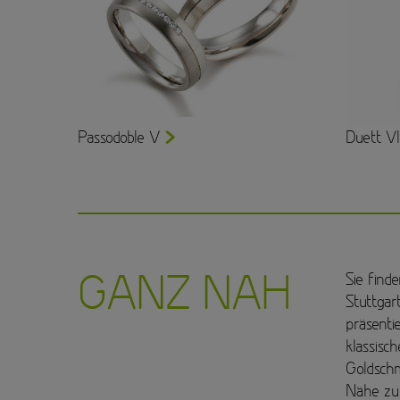
Passodoble V
Duett VI
GANZ NAH
Sie find
Stuttgar
präsentie
klassisc
Goldschm
Nähe zu 