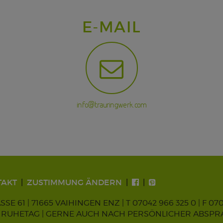
E-MAIL
info@trauringwerk.com
TAKT
ZUSTIMMUNG ÄNDERN
 61 | 71665 VAIHINGEN ENZ |
T 07042 966 325 0
| F 07
0 | MI. RUHETAG | GERNE AUCH NACH PERSÖNLICHER ABSP