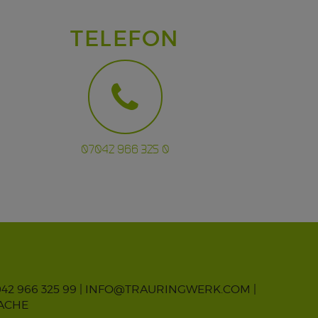
TELEFON
07042 966 325 0
042 966 325 99 |
INFO@TRAURINGWERK.COM
|
RACHE