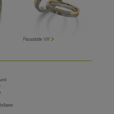
Passodoble VIII
 und
e
e
telbarer