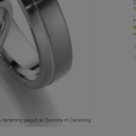
S
2
M
B
M
E
E
 Herrenring spiegelt die Steinreihe im Damenring.