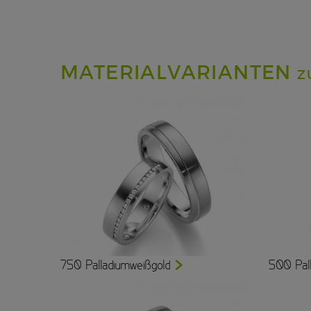
MATERIALVARIANTEN
Z
750 Palladiumweißgold
500 Pal