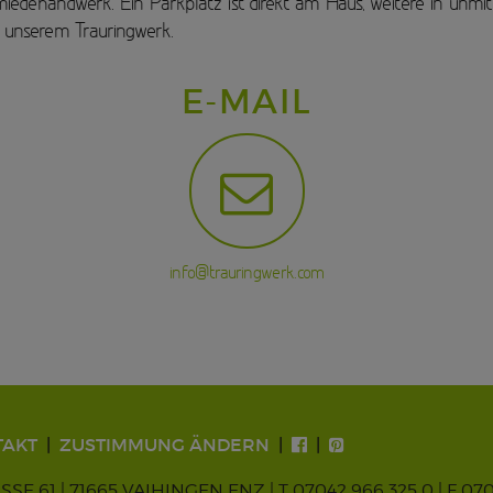
iedehandwerk. Ein Parkplatz ist direkt am Haus, weitere in unmit
unserem Trauringwerk.
E-MAIL
info@trauringwerk.com
TAKT
ZUSTIMMUNG ÄNDERN
 61 | 71665 VAIHINGEN ENZ |
T 07042 966 325 0
| F 07