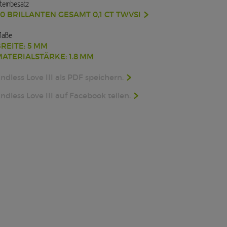
teinbesatz
0 BRILLANTEN GESAMT 0,1 CT TWVSI
aße
REITE: 5 MM
ATERIALSTÄRKE: 1.8 MM
ndless Love III als PDF speichern.
ndless Love III auf Facebook teilen.