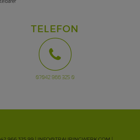
telbarer
TELEFON
07042 966 325 0
042 966 325 99 |
INFO@TRAURINGWERK.COM
|