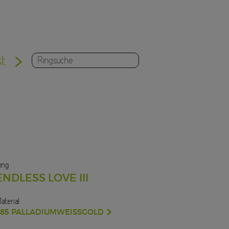
kt
ing
ENDLESS LOVE III
aterial
585 PALLADIUMWEISSGOLD