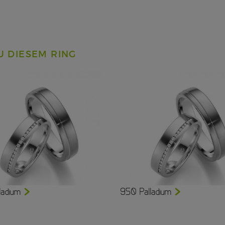
U DIESEM RING
ladium
950 Palladium