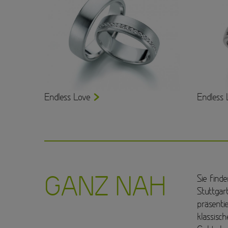
Endless Love
Endless 
GANZ NAH
Sie find
Stuttgar
präsentie
klassisc