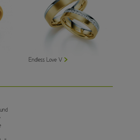
Endless Love V
 und
e
e