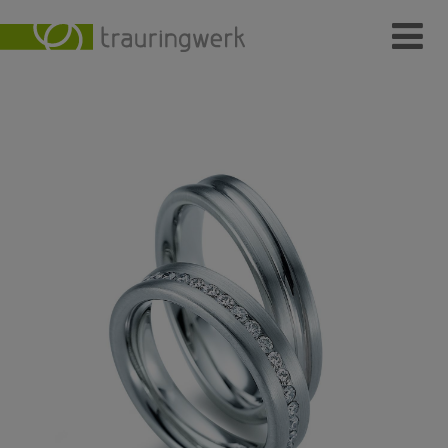
Ringe
Wer
Wo
Wie
Individuelle Schmuckstücke
Kundenmeinungen
Kontakt