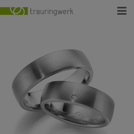
Ringe
Wer
Wo
Wie
Individuelle Schmuckstücke
Kundenmeinungen
Kontakt