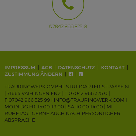
07042 966 325 0
IMPRESSUM
AGB
DATENSCHUTZ
KONTAKT
ZUSTIMMUNG ÄNDERN
TRAURINGWERK GMBH | STUTTGARTER STRASSE 61
| 71665 VAIHINGEN ENZ |
T 07042 966 325 0
|
F 07042 966 325 99 |
INFO@TRAURINGWERK.COM
|
MO.DI.DO.FR. 15:00–19:00 | SA. 10:00–14:00 | MI.
RUHETAG | GERNE AUCH NACH PERSÖNLICHER
ABSPRACHE