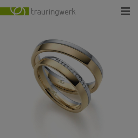
Ringe
Wer
Wo
Wie
Individuelle Schmuckstücke
Kundenmeinungen
Kontakt