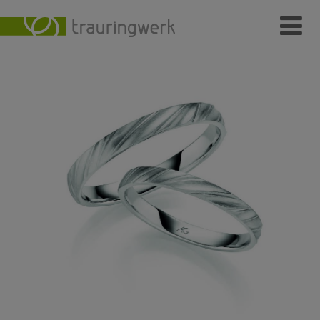
Ringe
Wer
Wo
Wie
Individuelle Schmuckstücke
Kundenmeinungen
Kontakt