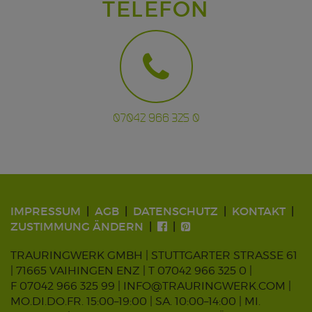
TELEFON
07042 966 325 0
IMPRESSUM
AGB
DATENSCHUTZ
KONTAKT
ZUSTIMMUNG ÄNDERN
TRAURINGWERK GMBH | STUTTGARTER STRASSE 61
| 71665 VAIHINGEN ENZ |
T 07042 966 325 0
|
F 07042 966 325 99 |
INFO@TRAURINGWERK.COM
|
MO.DI.DO.FR. 15:00–19:00 | SA. 10:00–14:00 | MI.