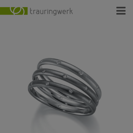
Ringe
Wer
Wo
Wie
Individuelle Schmuckstücke
Kundenmeinungen
Kontakt