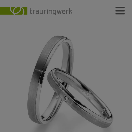
Ringe
Wer
Wo
Wie
Individuelle Schmuckstücke
Kundenmeinungen
Kontakt