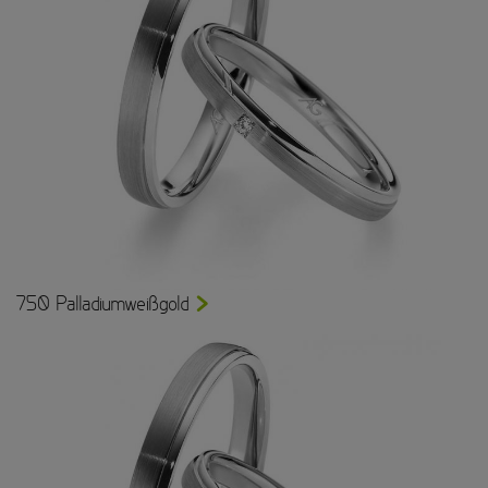
750 Palladiumweißgold