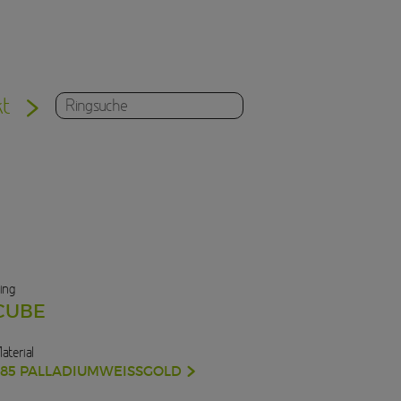
kt
ing
CUBE
aterial
585 PALLADIUMWEISSGOLD