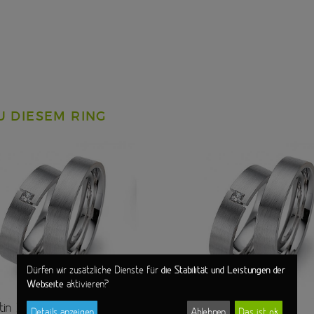
U DIESEM RING
die Stabilität und Leistungen der
Dürfen wir zusätzliche Dienste für
Webseite
aktivieren?
tin
950 Platin
Details anzeigen
Ablehnen
Das ist ok