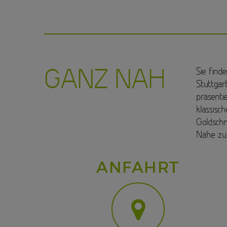
GANZ NAH
Sie find
Stuttgar
präsentie
klassisc
Goldschm
Nähe zu 
ANFAHRT