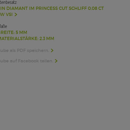
teinbesatz
IN DIAMANT IM PRINCESS CUT SCHLIFF 0,08 CT
W VSI
aße
REITE: 5 MM
ATERIALSTÄRKE: 2.3 MM
ube als PDF speichern.
ube auf Facebook teilen.