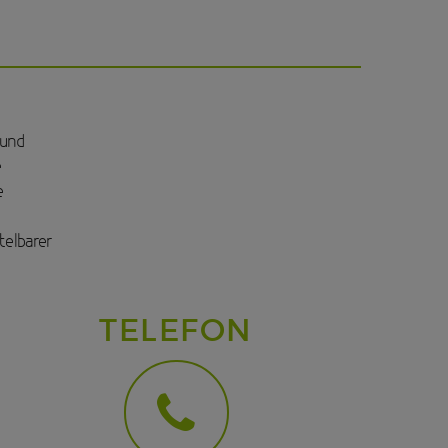
 und
e
e
telbarer
TELEFON