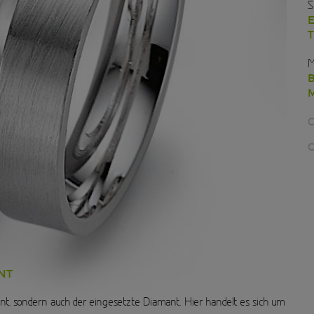
S
E
T
M
B
M
C
C
NT
ant, sondern auch der eingesetzte Diamant. Hier handelt es sich um