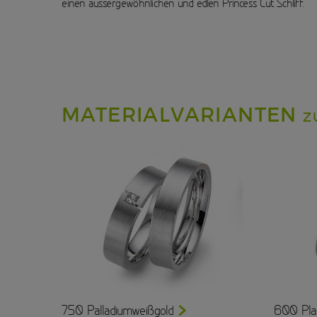
einen aussergewöhnlichen und edlen Princess Cut Schliff.
MATERIALVARIANTEN
Z
750 Palladiumweißgold
600 Pla