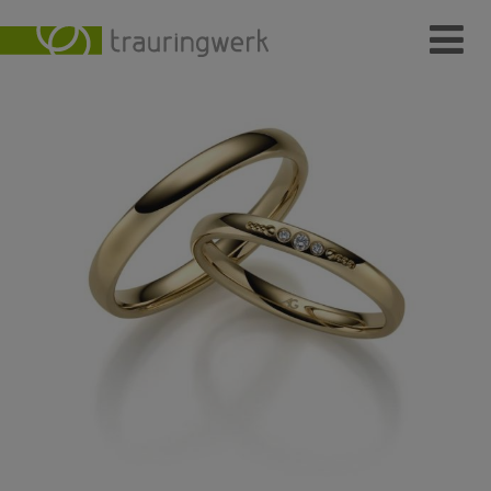
Ringe
Wer
Wo
Wie
Individuelle Schmuckstücke
Kundenmeinungen
Kontakt