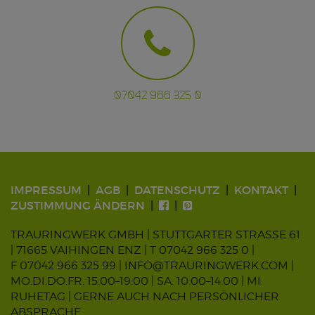
07042 966 325 0
IMPRESSUM
AGB
DATENSCHUTZ
KONTAKT
ZUSTIMMUNG ÄNDERN
TRAURINGWERK GMBH | STUTTGARTER STRASSE 61
| 71665 VAIHINGEN ENZ |
T 07042 966 325 0
|
F 07042 966 325 99 |
INFO@TRAURINGWERK.COM
|
MO.DI.DO.FR. 15:00–19:00 | SA. 10:00–14:00 | MI.
RUHETAG | GERNE AUCH NACH PERSÖNLICHER
ABSPRACHE