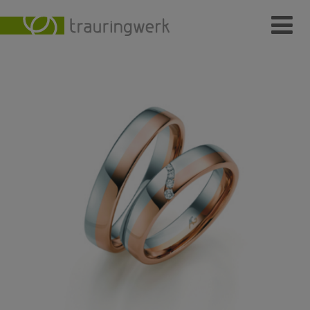
Ringe
Wer
Wo
Wie
Individuelle Schmuckstücke
Kundenmeinungen
Kontakt