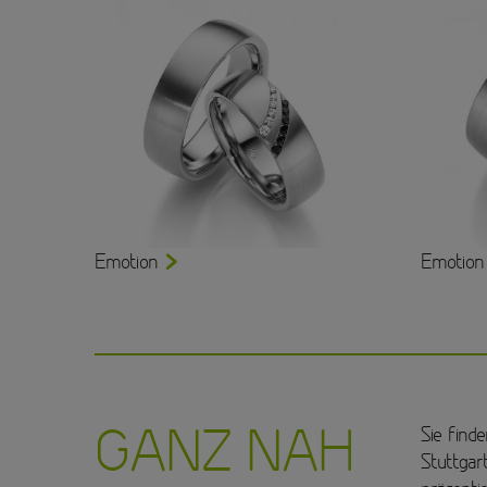
Emotion
Emotion 
GANZ NAH
Sie find
Stuttgar