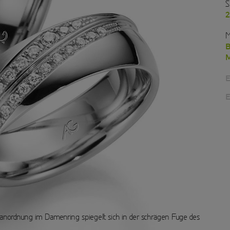
S
2
M
B
M
E
E
ntanordnung im Damenring spiegelt sich in der schrägen Fuge des