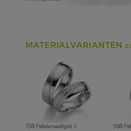
MATERIALVARIANTEN
Z
750 Palladiumweißgold
500 Pal