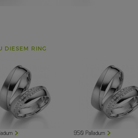
U DIESEM RING
ladium
950 Palladium