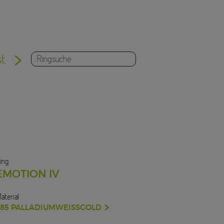
kt
ing
EMOTION IV
aterial
585 PALLADIUMWEISSGOLD