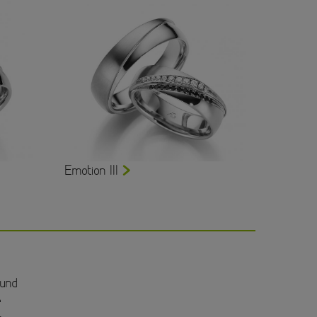
Emotion III
 und
e