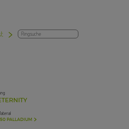
kt
ing
ETERNITY
aterial
950 PALLADIUM