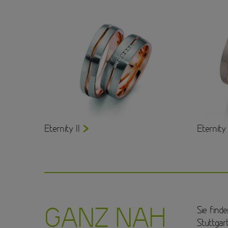
Eternity II
Eternity 
GANZ NAH
Sie find
Stuttgar