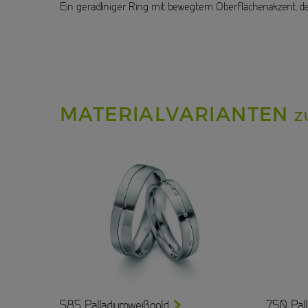
Ein geradliniger Ring mit bewegtem Oberflächenakzent, de
MATERIALVARIANTEN
Z
585 Palladiumweißgold
750 Pall