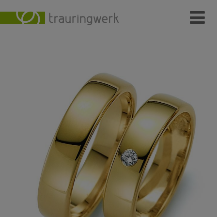
Ringe
Wer
Wo
Wie
Individuelle Schmuckstücke
Kundenmeinungen
Kontakt