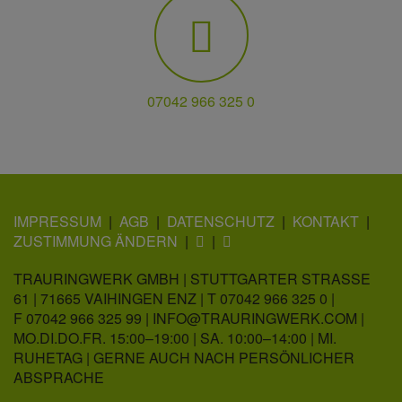
07042 966 325 0
IMPRESSUM
AGB
DATENSCHUTZ
KONTAKT
ZUSTIMMUNG ÄNDERN
TRAURINGWERK GMBH | STUTTGARTER STRASSE 6
1 | 71665 VAIHINGEN ENZ |
T 07042 966 325 0
|
F 07042 966 325 99 |
INFO@TRAURINGWERK.COM
|
MO.DI.DO.FR. 15:00–19:00 | SA. 10:00–14:00 | MI.
RUHETAG | GERNE AUCH NACH PERSÖNLICHER
ABSPRACHE