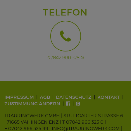
TELEFON
07042 966 325 0
IMPRESSUM
AGB
DATENSCHUTZ
KONTAKT
ZUSTIMMUNG ÄNDERN
TRAURINGWERK GMBH | STUTTGARTER STRASSE 61
| 71665 VAIHINGEN ENZ |
T 07042 966 325 0
|
F 07042 966 325 99 |
INFO@TRAURINGWERK.COM
|