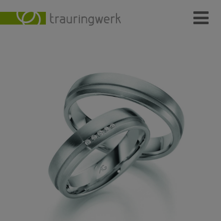
Ringe
Wer
Wo
Wie
Individuelle Schmuckstücke
Kundenmeinungen
Kontakt