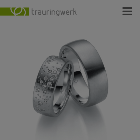
Ringe
Wer
Wo
Wie
Individuelle Schmuckstücke
Kundenmeinungen
Kontakt