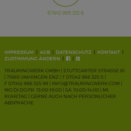
07042 966 325 0
IMPRESSUM
AGB
DATENSCHUTZ
KONTAKT
ZUSTIMMUNG ÄNDERN
TRAURINGWERK GMBH | STUTTGARTER STRASSE 61
| 71665 VAIHINGEN ENZ |
T 07042 966 325 0
|
F 07042 966 325 99 |
INFO@TRAURINGWERK.COM
|
MO.DI.DO.FR. 15:00–19:00 | SA. 10:00–14:00 | MI.
RUHETAG | GERNE AUCH NACH PERSÖNLICHER
ABSPRACHE